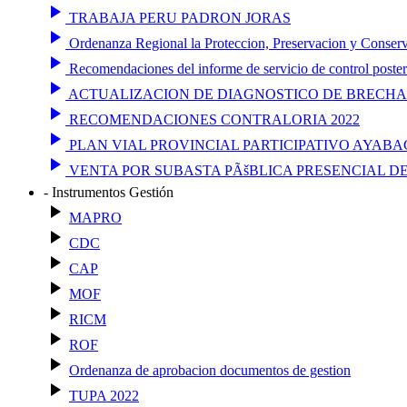
play_arrow
TRABAJA PERU PADRON JORAS
play_arrow
Ordenanza Regional la Proteccion, Preservacion y Conserv
play_arrow
Recomendaciones del informe de servicio de control posterio
play_arrow
ACTUALIZACION DE DIAGNOSTICO DE BRECHAS
play_arrow
RECOMENDACIONES CONTRALORIA 2022
play_arrow
PLAN VIAL PROVINCIAL PARTICIPATIVO AYABACA
play_arrow
VENTA POR SUBASTA PÃšBLICA PRESENCIAL D
- Instrumentos Gestión
play_arrow
MAPRO
play_arrow
CDC
play_arrow
CAP
play_arrow
MOF
play_arrow
RICM
play_arrow
ROF
play_arrow
Ordenanza de aprobacion documentos de gestion
play_arrow
TUPA 2022