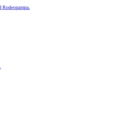
lud Rodeopampa.
.