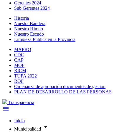
Gerentes 2024
Sub Gerentes 2024
Historia
Nuestra Bandera
Nuestro Himno
Nuestro Escudo
Limpieza Publica en la Provincia
MAPRO
CDC
CAP
MOF
RICM
TUPA 2022
ROF
Ordenanza de aprobación documentos de gestion
PLAN DE DESARROLLO DE LAS PERSONAS
Transparencia
menu
Inicio
arrow_drop_down
Municipalidad