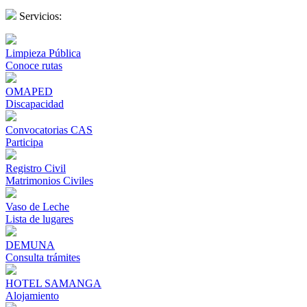
Servicios:
Limpieza Pública
Conoce rutas
OMAPED
Discapacidad
Convocatorias CAS
Participa
Registro Civil
Matrimonios Civiles
Vaso de Leche
Lista de lugares
DEMUNA
Consulta trámites
HOTEL SAMANGA
Alojamiento