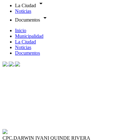
arrow_drop_down
La Ciudad
Noticias
arrow_drop_down
Documentos
Inicio
Municipalidad
La Ciudad
Noticias
Documentos
CPC.DARWIN IVANI QUINDE RIVERA