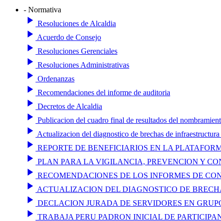
- Normativa
play_arrow
Resoluciones de Alcaldia
play_arrow
Acuerdo de Consejo
play_arrow
Resoluciones Gerenciales
play_arrow
Resoluciones Administrativas
play_arrow
Ordenanzas
play_arrow
Recomendaciones del informe de auditoria
play_arrow
Decretos de Alcaldia
play_arrow
Publicacion del cuadro final de resultados del nombramien
play_arrow
Actualizacion del diagnostico de brechas de infraestructura
play_arrow
REPORTE DE BENEFICIARIOS EN LA PLATAFORM
play_arrow
PLAN PARA LA VIGILANCIA, PREVENCION Y CO
play_arrow
RECOMENDACIONES DE LOS INFORMES DE CONTR
play_arrow
ACTUALIZACION DEL DIAGNOSTICO DE BRECHAS
play_arrow
DECLACION JURADA DE SERVIDORES EN GRUPO
play_arrow
TRABAJA PERU PADRON INICIAL DE PARTICIPA