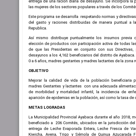
entrega de una ración diaria de desayuno. Se incorpora la 
las mujeres de los sectores populares a través de los Comité
Este programa se desarrolla respetando normas y directivas 
del gasto y raciones distribuidas de manera puntual a la
Republica.
Así mismo distribuye puntualmente los insumos previa ca
elección de productos con participación activa de todas las
de que las Presidentas en conjunto con sus Directivas, 
desayunos a los 4,162 beneficiarios del distrito de Ayabaca. 
0 a 6 años, madres gestantes y madres lactantes de la zona ru
OBJETIVO
Mejorar la calidad de vida de la población beneficiaria p
madres Gestantes y lactantes con una adecuada alimentaci
de morbilidad y mortalidad infantil, la incidencia de enf
aparición de epidemias en la población, así como la tasa d
METAS LOGRADAS
La Municipalidad Provincial Ayabaca durante el año 2018, m
beneficiado a 206 Comités, ubicados en la jurisdicción del 
entrega de Leche Evaporada Entera, Leche Fresca de Va
Kiwicha, Avena, Trigo y Sémola de Quinua Azucarada Fo