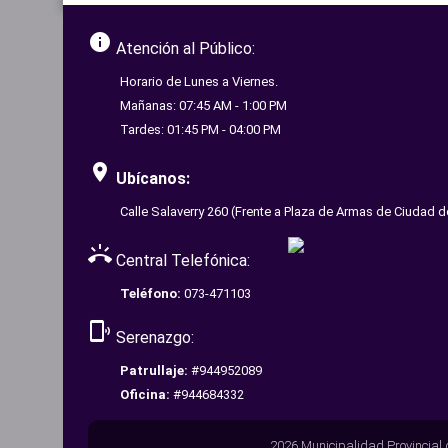
info
Atención al Público:
Horario de Lunes a Viernes.
Mañanas: 07:45 AM - 1:00 PM
Tardes: 01:45 PM - 04:00 PM
room
Ubícanos:
Calle Salaverry 260 (Frente a Plaza de Armas de Ciudad d
ring_volume
Central Telefónica:
Teléfono:
073-471103
phonelink_ring
Serenazgo:
Patrullaje:
#944952089
Oficina:
#944684332
2026 Municipalidad Provincial