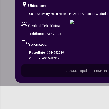
room
Ubícanos:
Calle Salaverry 260 (Frente a Plaza de Armas de Ciudad d
ring_volume
Central Telefónica:
Teléfono:
073-471103
phonelink_ring
Serenazgo:
Patrullaje:
#944952089
Oficina:
#944684332
2026 Municipalidad Provincial