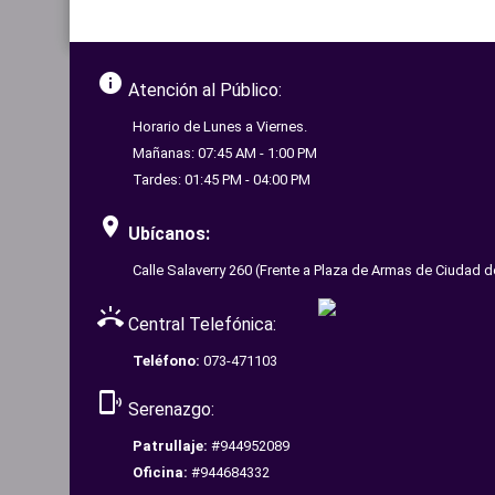
info
Atención al Público:
Horario de Lunes a Viernes.
Mañanas: 07:45 AM - 1:00 PM
Tardes: 01:45 PM - 04:00 PM
room
Ubícanos:
Calle Salaverry 260 (Frente a Plaza de Armas de Ciudad d
ring_volume
Central Telefónica:
Teléfono:
073-471103
phonelink_ring
Serenazgo:
Patrullaje:
#944952089
Oficina:
#944684332