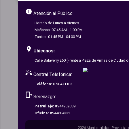
info
Atención al Público:
Horario de Lunes a Viernes.
Mañanas: 07:45 AM - 1:00 PM
Tardes: 01:45 PM - 04:00 PM
room
Ubícanos:
Calle Salaverry 260 (Frente a Plaza de Armas de Ciudad d
ring_volume
Central Telefónica:
Teléfono:
073-471103
phonelink_ring
Serenazgo:
Patrullaje:
#944952089
Oficina:
#944684332
2026 Municipalidad Provincial