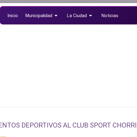
arrow_drop_down
arrow_drop_down
Inicio
Municipalidad
La Ciudad
Noticias
arrow_drop_down
Documentos
NTOS DEPORTIVOS AL CLUB SPORT CHORR