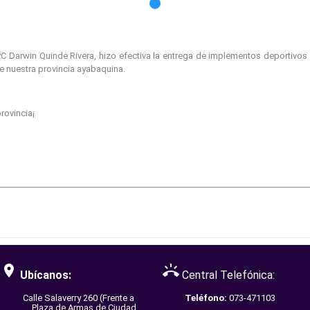
 Darwin Quinde Rivera, hizo efectiva la entrega de implementos deportivos al
de nuestra provincia ayabaquina.
rovincia¡
room
ring_volume
Ubícanos:
Central Telefónica:
Calle Salaverry 260 (Frente a
Teléfono:
073-471103
Plaza de Armas de Ciudad