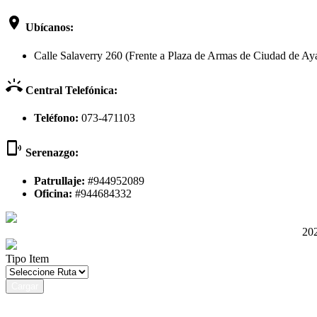
room
Ubícanos:
Calle Salaverry 260 (Frente a Plaza de Armas de Ciudad de Aya
ring_volume
Central Telefónica:
Teléfono:
073-471103
phonelink_ring
Serenazgo:
Patrullaje:
#944952089
Oficina:
#944684332
202
Tipo Item
Cargar