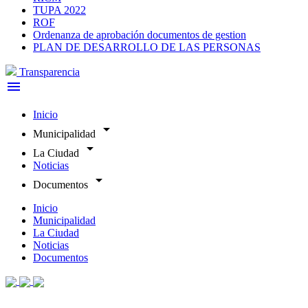
TUPA 2022
ROF
Ordenanza de aprobación documentos de gestion
PLAN DE DESARROLLO DE LAS PERSONAS
Transparencia
menu
Inicio
arrow_drop_down
Municipalidad
arrow_drop_down
La Ciudad
Noticias
arrow_drop_down
Documentos
Inicio
Municipalidad
La Ciudad
Noticias
Documentos