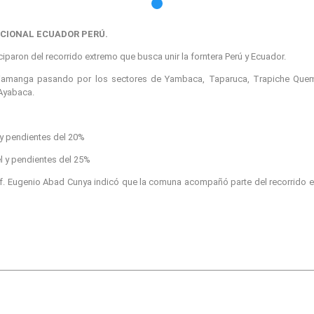
NACIONAL ECUADOR PERÚ.
ciparon del recorrido extremo que busca unir la forntera Perú y Ecuador.
Cariamanga pasando por los sectores de Yambaca, Taparuca, Trapiche Qu
 Ayabaca.
 y pendientes del 20%
l y pendientes del 25%
of. Eugenio Abad Cunya indicó que la comuna acompañó parte del recorrido en