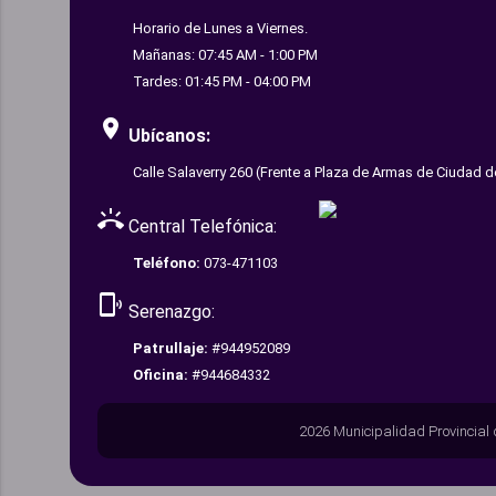
Horario de Lunes a Viernes.
Mañanas: 07:45 AM - 1:00 PM
Tardes: 01:45 PM - 04:00 PM
room
Ubícanos:
Calle Salaverry 260 (Frente a Plaza de Armas de Ciudad d
ring_volume
Central Telefónica:
Teléfono:
073-471103
phonelink_ring
Serenazgo:
Patrullaje:
#944952089
Oficina:
#944684332
2026 Municipalidad Provincial