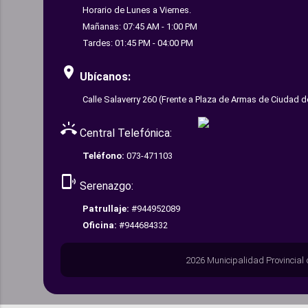
Horario de Lunes a Viernes.
Mañanas: 07:45 AM - 1:00 PM
Tardes: 01:45 PM - 04:00 PM
room
Ubícanos:
Calle Salaverry 260 (Frente a Plaza de Armas de Ciudad d
ring_volume
Central Telefónica:
Teléfono:
073-471103
phonelink_ring
Serenazgo:
Patrullaje:
#944952089
Oficina:
#944684332
2026 Municipalidad Provincial