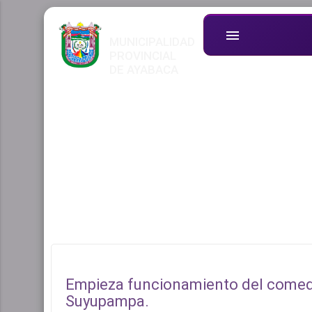
menu
MUNICIPALIDAD
PROVINCIAL
DE AYABACA
Empieza funcionamiento del comedo
Suyupampa.