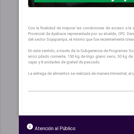
Con la finalidad de mejorar las condiciones de acceso a la
Provincial de Ayabaca representada por su alcalde, CPC. Da
del sector Suyupampa, el mismo que fue recientemente cread
En este sentido, a través de la Subgerencia de Programas Soc
arroz pilado corriente, 150 kg de trigo grano seco, 30 kg de f
cajas y 8 unidades de grated de pescado.
La entrega de alimentos se realizará de manera trimestral, al
info
Atención al Público: