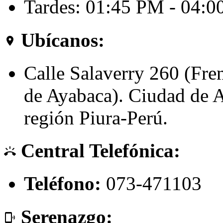
Tardes: 01:45 PM - 04:
Ubícanos:
room
Calle Salaverry 260 (Fre
de Ayabaca). Ciudad de A
región Piura-Perú.
Central Telefónica:
ring_volume
Teléfono:
073-471103
Serenazgo:
phonelink_ring