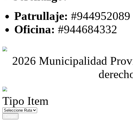
Patrullaje:
#944952089
Oficina:
#944684332
2026 Municipalidad Provi
derech
Tipo Item
Cargar