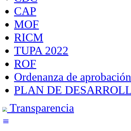
CAP
MOF
RICM
TUPA 2022
ROF
Ordenanza de aprobación
PLAN DE DESARROLL
Transparencia
menu