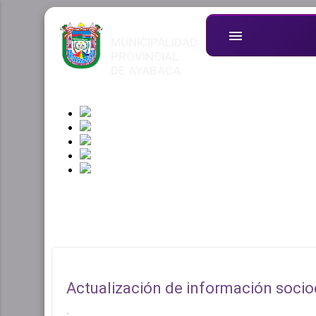
menu
MUNICIPALIDAD
PROVINCIAL
DE AYABACA
Actualización de información soci
.