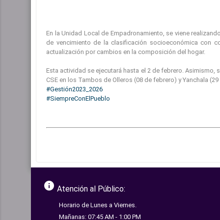
En la Unidad Local de Empadronamiento, se viene realizand
de vencimiento de la clasificación socioeconómica con 
actualización por cambios en la composición del hogar.
Esta actividad se ejecutará hasta el 2 de febrero. Asimismo
CSE en los Tambos de Olleros (08 de febrero) y Yanchala (29
#Gestión2023_2026
#SiempreConElPueblo
info
Atención al Público:
Horario de Lunes a Viernes.
Mañanas: 07:45 AM - 1:00 PM