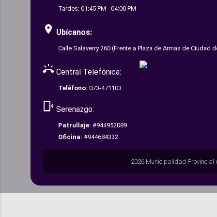
Tardes: 01:45 PM - 04:00 PM
room
Ubícanos:
Calle Salaverry 260 (Frente a Plaza de Armas de Ciudad d
ring_volume
Central Telefónica:
Teléfono:
073-471103
phonelink_ring
Serenazgo:
Patrullaje:
#944952089
Oficina:
#944684332
2026 Municipalidad Provincial