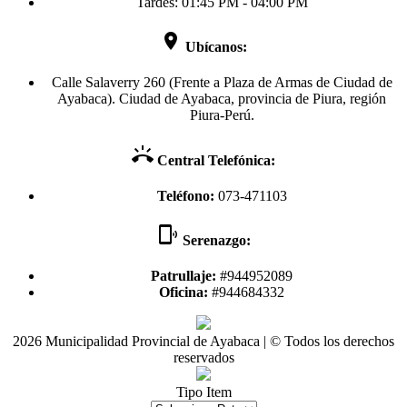
Tardes: 01:45 PM - 04:00 PM
room
Ubícanos:
Calle Salaverry 260 (Frente a Plaza de Armas de Ciudad de
Ayabaca). Ciudad de Ayabaca, provincia de Piura, región
Piura-Perú.
ring_volume
Central Telefónica:
Teléfono:
073-471103
phonelink_ring
Serenazgo:
Patrullaje:
#944952089
Oficina:
#944684332
2026 Municipalidad Provincial de Ayabaca | © Todos los derechos
reservados
Tipo Item