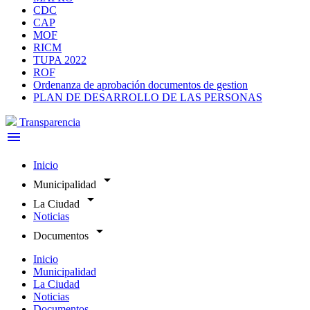
CDC
CAP
MOF
RICM
TUPA 2022
ROF
Ordenanza de aprobación documentos de gestion
PLAN DE DESARROLLO DE LAS PERSONAS
Transparencia
menu
Inicio
arrow_drop_down
Municipalidad
arrow_drop_down
La Ciudad
Noticias
arrow_drop_down
Documentos
Inicio
Municipalidad
La Ciudad
Noticias
Documentos