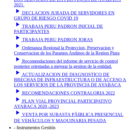
2021.
play_arrow
DECLACION JURADA DE SERVIDORES EN
GRUPO DE RIESGO COVID 19
play_arrow
TRABAJA PERU PADRON INICIAL DE
PARTICIPANTES
play_arrow
TRABAJA PERU PADRON JORAS
play_arrow
Ordenanza Regional la Proteccion, Preservacion y
Conservacion de los Paramos Andinos de la Region Piura
play_arrow
Recomendaciones del informe de servicio de control
posterior orientadas a mejorar la gestion de la entidad.
play_arrow
ACTUALIZACION DE DIAGNOSTICO DE
BRECHAS DE INFRAESTRUCTURA O DE ACCESO A
LOS SERVICIOS DE LA PROVINCIA DE AYABACA
play_arrow
RECOMENDACIONES CONTRALORIA 2022
play_arrow
PLAN VIAL PROVINCIAL PARTICIPATIVO
AYABACA 2020 -2023
play_arrow
VENTA POR SUBASTA PÃšBLICA PRESENCIAL
DE VEHÃCULOS Y MAQUINARIA PESADA
- Instrumentos Gestión