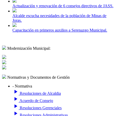
Actualización y renovación de 6 consejos directivos de JASS.
Alcalde escucha necesidades de la población de Minas de
Joras.
Capacitación en primeros auxilios a Serenazgo Municipal.
Modernización Municipal:
Normativas y Documentos de Gestión
- Normativa
play_arrow
Resoluciones de Alcaldia
play_arrow
Acuerdo de Consejo
play_arrow
Resoluciones Gerenciales
play_arrow
Resoluciones Administrativas