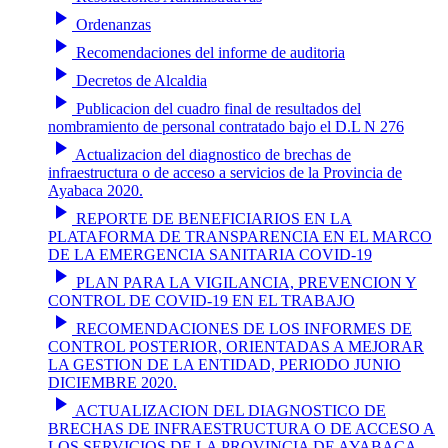
play_arrow
Ordenanzas
play_arrow
Recomendaciones del informe de auditoria
play_arrow
Decretos de Alcaldia
play_arrow
Publicacion del cuadro final de resultados del
nombramiento de personal contratado bajo el D.L N 276
play_arrow
Actualizacion del diagnostico de brechas de
infraestructura o de acceso a servicios de la Provincia de
Ayabaca 2020.
play_arrow
REPORTE DE BENEFICIARIOS EN LA
PLATAFORMA DE TRANSPARENCIA EN EL MARCO
DE LA EMERGENCIA SANITARIA COVID-19
play_arrow
PLAN PARA LA VIGILANCIA, PREVENCION Y
CONTROL DE COVID-19 EN EL TRABAJO
play_arrow
RECOMENDACIONES DE LOS INFORMES DE
CONTROL POSTERIOR, ORIENTADAS A MEJORAR
LA GESTION DE LA ENTIDAD, PERIODO JUNIO
DICIEMBRE 2020.
play_arrow
ACTUALIZACION DEL DIAGNOSTICO DE
BRECHAS DE INFRAESTRUCTURA O DE ACCESO A
LOS SERVICIOS DE LA PROVINCIA DE AYABACA