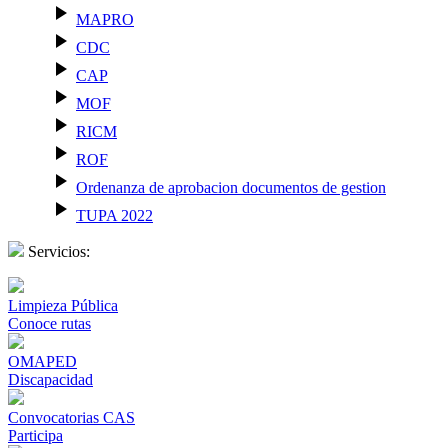
play_arrow
MAPRO
play_arrow
CDC
play_arrow
CAP
play_arrow
MOF
play_arrow
RICM
play_arrow
ROF
play_arrow
Ordenanza de aprobacion documentos de gestion
play_arrow
TUPA 2022
Servicios:
Limpieza Pública
Conoce rutas
OMAPED
Discapacidad
Convocatorias CAS
Participa